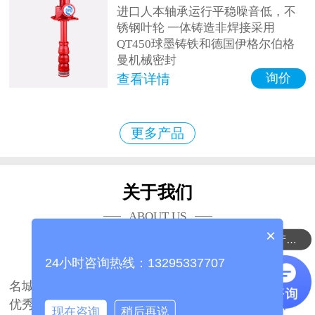
进口人本轴承运行平稳噪音低，不
锈钢叶轮 一体铸造非焊接采用
QT450球墨铸铁和德国伊格尔伯格
曼机械密封
询价
查看详情
更多产品
关于我们
ABOUT US
×
可以介绍下你们的产品么？
山东海瑞众联流体科技有限公司
24小时咨询热线：13295337707
山东海瑞众联流体科技有限公司坐落于中国泵业
名城山东、博山，公司占地面积27700平方米，拥有
优秀的技术团队2000余人。是国内一家著名的集研
现在咨询
稍后再说