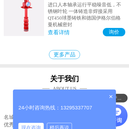
进口人本轴承运行平稳噪音低，不
锈钢叶轮 一体铸造非焊接采用
QT450球墨铸铁和德国伊格尔伯格
曼机械密封
询价
查看详情
更多产品
关于我们
ABOUT US
×
可以介绍下你们的产品么？
山东海瑞众联流体科技有限公司
24小时咨询热线：13295337707
山东海瑞众联流体科技有限公司坐落于中国泵业
名城山东、博山，公司占地面积27700平方米，拥有
优秀的技术团队2000余人。是国内一家著名的集研
现在咨询
稍后再说