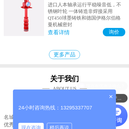
进口人本轴承运行平稳噪音低，不
锈钢叶轮 一体铸造非焊接采用
QT450球墨铸铁和德国伊格尔伯格
曼机械密封
询价
查看详情
更多产品
关于我们
ABOUT US
×
可以介绍下你们的产品么？
山东海瑞众联流体科技有限公司
24小时咨询热线：13295337707
山东海瑞众联流体科技有限公司坐落于中国泵业
名城山东、博山，公司占地面积27700平方米，拥有
优秀的技术团队2000余人。是国内一家著名的集研
现在咨询
稍后再说