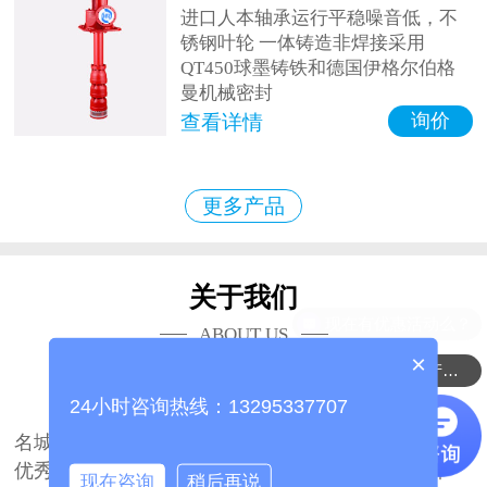
进口人本轴承运行平稳噪音低，不
锈钢叶轮 一体铸造非焊接采用
QT450球墨铸铁和德国伊格尔伯格
曼机械密封
询价
查看详情
更多产品
关于我们
ABOUT US
×
可以介绍下你们的产品么？
山东海瑞众联流体科技有限公司
24小时咨询热线：13295337707
山东海瑞众联流体科技有限公司坐落于中国泵业
名城山东、博山，公司占地面积27700平方米，拥有
优秀的技术团队2000余人。是国内一家著名的集研
现在咨询
稍后再说