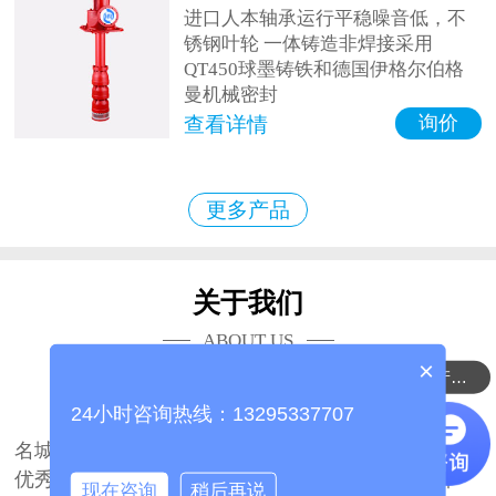
进口人本轴承运行平稳噪音低，不
锈钢叶轮 一体铸造非焊接采用
QT450球墨铸铁和德国伊格尔伯格
曼机械密封
询价
查看详情
更多产品
关于我们
ABOUT US
×
可以介绍下你们的产品么？
山东海瑞众联流体科技有限公司
24小时咨询热线：13295337707
山东海瑞众联流体科技有限公司坐落于中国泵业
名城山东、博山，公司占地面积27700平方米，拥有
优秀的技术团队2000余人。是国内一家著名的集研
现在咨询
稍后再说